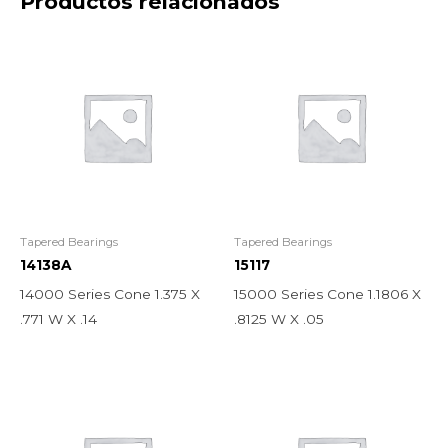
Productos relacionados
Tapered Bearings
Tapered Bearings
14138A
15117
14000 Series Cone 1.375 X
15000 Series Cone 1.1806 X
.771 W X .14
.8125 W X .05