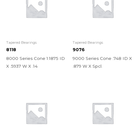
Tapered Bearings
Tapered Bearings
8118
9076
8000 Series Cone 1.1875 ID
9000 Series Cone .748 ID X
X .5937 W X .14
.879 W X Spcl.