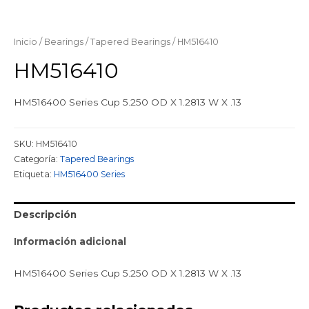
Inicio
/
Bearings
/
Tapered Bearings
/ HM516410
HM516410
HM516400 Series Cup 5.250 OD X 1.2813 W X .13
SKU:
HM516410
Categoría:
Tapered Bearings
Etiqueta:
HM516400 Series
Descripción
Información adicional
HM516400 Series Cup 5.250 OD X 1.2813 W X .13