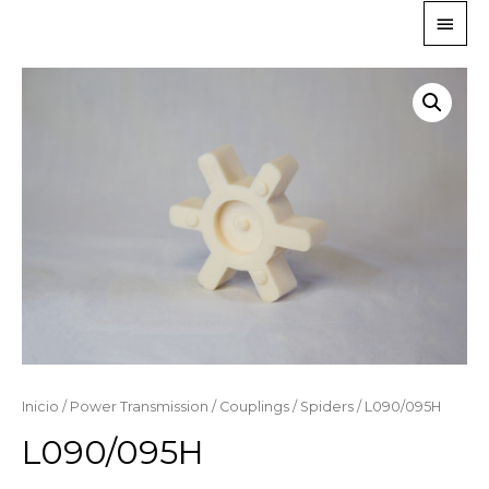
Inicio
/
Power Transmission
/
Couplings
/
Spiders
/ L090/095H
L090/095H